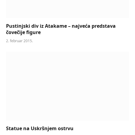
Pustinjski div iz Atakame – najveća predstava
čovečije figure
2. februar 2015.
Statue na Uskršnjem ostrvu