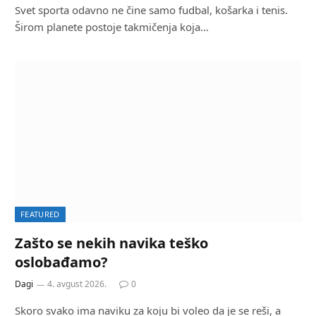
Svet sporta odavno ne čine samo fudbal, košarka i tenis.
Širom planete postoje takmičenja koja…
FEATURED
Zašto se nekih navika teško
oslobađamo?
Dagi
4. avgust 2026.
0
Skoro svako ima naviku za koju bi voleo da je se reši, a