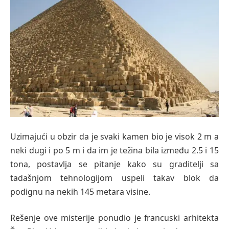
Uzimajući u obzir da je svaki kamen bio je visok 2 m a
neki dugi i po 5 m i da im je težina bila između 2.5 i 15
tona, postavlja se pitanje kako su graditelji sa
tadašnjom tehnologijom uspeli takav blok da
podignu na nekih 145 metara visine.
Rešenje ove misterije ponudio je francuski arhitekta