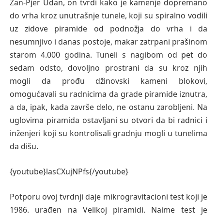
Žan-Pjer Udan, on tvrdi kako je kamenje dopremano
do vrha kroz unutrašnje tunele, koji su spiralno vodili
uz zidove piramide od podnožja do vrha i da
nesumnjivo i danas postoje, makar zatrpani prašinom
starom 4.000 godina. Tuneli s nagibom od pet do
sedam odsto, dovoljno prostrani da su kroz njih
mogli da prođu džinovski kameni blokovi,
omogućavali su radnicima da grade piramide iznutra,
a da, ipak, kada završe delo, ne ostanu zarobljeni. Na
uglovima piramida ostavljani su otvori da bi radnici i
inženjeri koji su kontrolisali gradnju mogli u tunelima
da dišu.
{youtube}lasCXujNPfs{/youtube}
Potporu ovoj tvrdnji daje mikrogravitacioni test koji je
1986. urađen na Velikoj piramidi. Naime test je