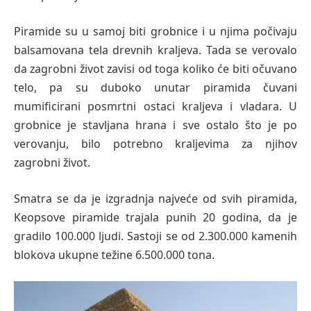
Piramide su u samoj biti grobnice i u njima počivaju
balsamovana tela drevnih kraljeva. Tada se verovalo
da zagrobni život zavisi od toga koliko će biti očuvano
telo, pa su duboko unutar piramida čuvani
mumificirani posmrtni ostaci kraljeva i vladara. U
grobnice je stavljana hrana i sve ostalo što je po
verovanju, bilo potrebno kraljevima za njihov
zagrobni život.
Smatra se da je izgradnja najveće od svih piramida,
Keopsove piramide trajala punih 20 godina, da je
gradilo 100.000 ljudi. Sastoji se od 2.300.000 kamenih
blokova ukupne težine 6.500.000 tona.