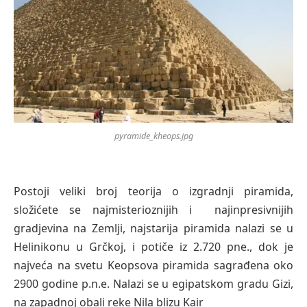
pyramide_kheops.jpg
Postoji veliki broj teorija o izgradnji piramida,
složićete se najmisterioznijih i najinpresivnijih
gradjevina na Zemlji, najstarija piramida nalazi se u
Helinikonu u Grčkoj, i potiče iz 2.720 pne., dok je
najveća na svetu Keopsova piramida sagrađena oko
2900 godine p.n.e. Nalazi se u egipatskom gradu Gizi,
na zapadnoj obali reke Nila blizu Kair