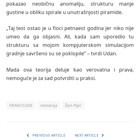
pokazao neobičnu anomaliju, strukturu manje
gustine u obliku spirale u unutrašnjosti piramide.
„Taj test ostao je u fioci petnaest godina jer niko nije
umeo da ga objasni. Ali, kada sam uporedio tu
strukturu sa mojom kompjuterskom simulacijom
gradnje savršeno su se poklopile“ – tvrdi Udan.
Mada ova teorija deluje kao verovatna i prava,
nemoguće je za sad potvrditi u praksi.
FRANCUSKI
misterija
Žan-Pjer
PREVIOUS ARTICLE
NEXT ARTICLE