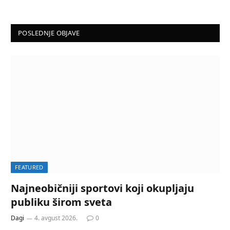
POSLEDNJE OBJAVE
FEATURED
Najneobičniji sportovi koji okupljaju
publiku širom sveta
Dagi
4. avgust 2026.
0