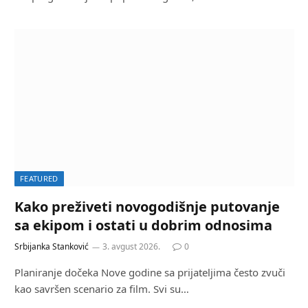
FEATURED
Kako preživeti novogodišnje putovanje
sa ekipom i ostati u dobrim odnosima
Srbijanka Stanković
3. avgust 2026.
0
Planiranje dočeka Nove godine sa prijateljima često zvuči
kao savršen scenario za film. Svi su…