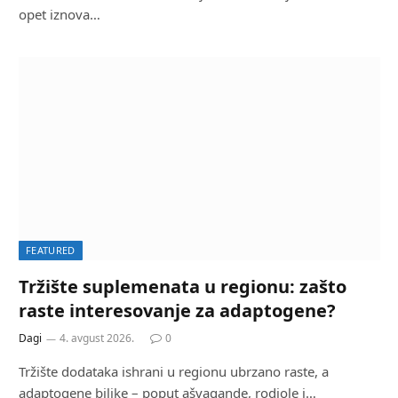
opet iznova…
FEATURED
Tržište suplemenata u regionu: zašto
raste interesovanje za adaptogene?
Dagi
4. avgust 2026.
0
Tržište dodataka ishrani u regionu ubrzano raste, a
adaptogene biljke – poput ašvagande, rodiole i…