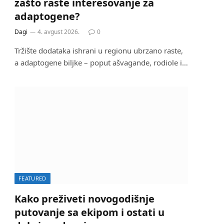
zašto raste interesovanje za
adaptogene?
Dagi
4. avgust 2026.
0
Tržište dodataka ishrani u regionu ubrzano raste,
a adaptogene biljke – poput ašvagande, rodiole i…
FEATURED
Kako preživeti novogodišnje
putovanje sa ekipom i ostati u