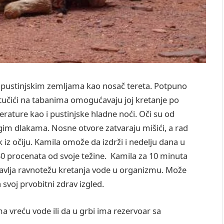
u pustinjskim zemljama kao nosač tereta. Potpuno
stučići na tabanima omogućavaju joj kretanje po
ature kao i pustinjske hladne noći. Oči su od
im dlakama. Nosne otvore zatvaraju mišići, a rad
k iz očiju. Kamila omože da izdrži i nedelju dana u
30 procenata od svoje težine. Kamila za 10 minuta
stavlja ravnotežu kretanja vode u organizmu. Može
 svoj prvobitni zdrav izgled.
 vreću vode ili da u grbi ima rezervoar sa