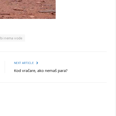
rbi nema vode
NEXT ARTICLE
Kod vračare, ako nemaš para?