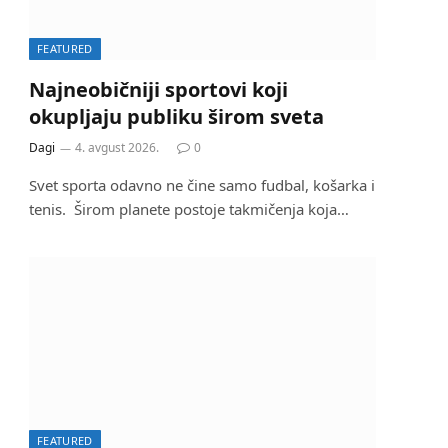
FEATURED
Najneobičniji sportovi koji
okupljaju publiku širom sveta
Dagi
4. avgust 2026.
0
Svet sporta odavno ne čine samo fudbal, košarka i
tenis. Širom planete postoje takmičenja koja…
FEATURED