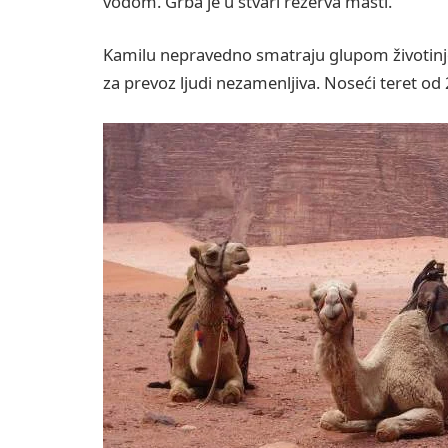
vodom. Grba je u stvari rezerva masti.
Kamilu nepravedno smatraju glupom životinjom.
za prevoz ljudi nezamenljiva. Noseći teret od