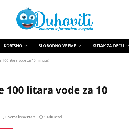
KORISNO
SLOBODNO VREME
KUTAK ZA DECU
 100 litara vode za 10 minuta!
 100 litara vode za 10
Nema komentara
1 Min Read