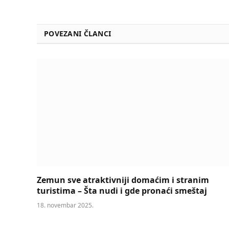
POVEZANI ČLANCI
Zemun sve atraktivniji domaćim i stranim
turistima – Šta nudi i gde pronaći smeštaj
18. novembar 2025.