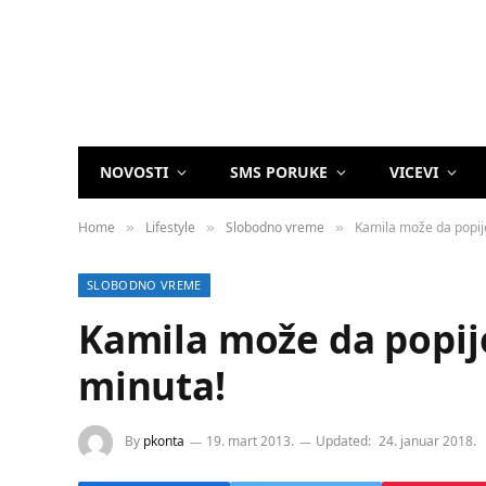
NOVOSTI
SMS PORUKE
VICEVI
Home
Lifestyle
Slobodno vreme
Kamila može da popije
»
»
»
SLOBODNO VREME
Kamila može da popije
minuta!
By
pkonta
19. mart 2013.
Updated:
24. januar 2018.