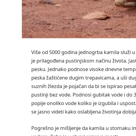
Više od 5000 godina jednogrba kamila služi 
je prilagođena pustinjskom načinu života. Ja
pesku. Jednako podnose visoke dnevne temper
peska žaštićene dugim trepavicama, a uši dug
suznih žlezda je pojačan da bi se ispirao pesa
pustinji bez vode. Podnosi gubitak vode i do 
popije onoliko vode koliko je izgubila i uspo
se jasno videti kako oslabljena životinja dobija
Pogrešno je mišljenje da kamila u stomaku ima