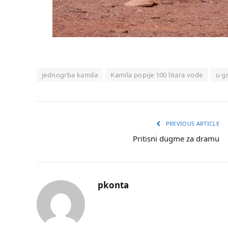
jednogrba kamila
Kamila popije 100 litara vode
u g
PREVIOUS ARTICLE
Pritisni dugme za dramu
pkonta