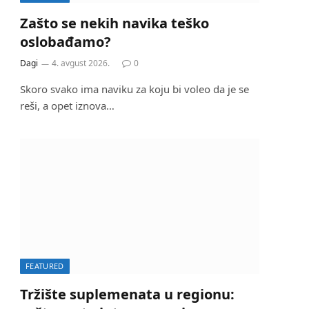
Zašto se nekih navika teško
oslobađamo?
Dagi
4. avgust 2026.
0
Skoro svako ima naviku za koju bi voleo da je se
reši, a opet iznova…
FEATURED
Tržište suplemenata u regionu: