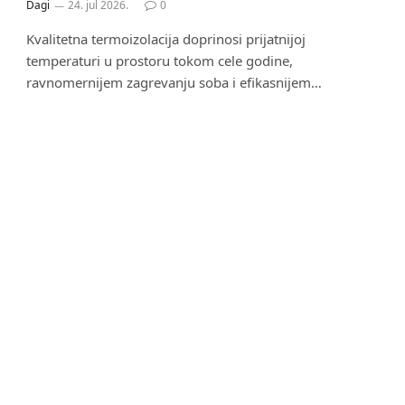
Dagi
24. jul 2026.
0
Kvalitetna termoizolacija doprinosi prijatnijoj
temperaturi u prostoru tokom cele godine,
ravnomernijem zagrevanju soba i efikasnijem…