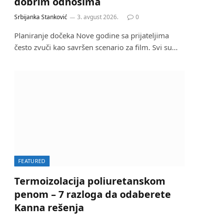
dobrim odnosima
Srbijanka Stanković
3. avgust 2026.
0
Planiranje dočeka Nove godine sa prijateljima
često zvuči kao savršen scenario za film. Svi su…
FEATURED
Termoizolacija poliuretanskom
penom – 7 razloga da odaberete
Kanna rešenja