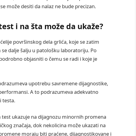
se može desiti da nalaz ne bude precizan.
test
i na šta može da ukaže
?
ćelije površinskog dela grlića, koje se zatim
e dalje šalju u patološku laboratoriju. Po
odrobno objasniti o čemu se radi i koje je
drazumeva upotrebu savremene dijagnostike,
ih performansi. A to podrazumeva adekvatno
i testa.
 test ukazuje na dijagnozu minornih promena
ničkog značaja, dok nekolicina može ukazati na
romene moraju biti praćene, dijagnostikovane i