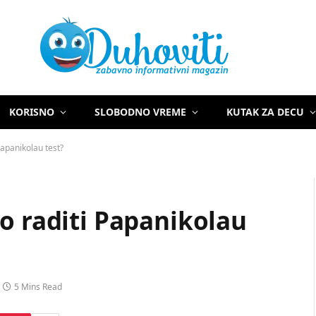
KORISNO
SLOBODNO VREME
KUTAK ZA DECU
Papanikolau test?
o raditi Papanikolau
5 Mins Read