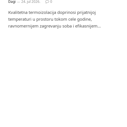
Dagi
24. jul 2026.
0
Kvalitetna termoizolacija doprinosi prijatnijoj
temperaturi u prostoru tokom cele godine,
ravnomernijem zagrevanju soba i efikasnijem…