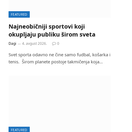
FEATURED
Najneobičniji sportovi koji
okupljaju publiku širom sveta
Dagi
4. avgust 2026.
0
Svet sporta odavno ne čine samo fudbal, košarka i
tenis. Širom planete postoje takmičenja koja…
FEATURED