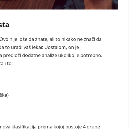
sta
 Ovo nije loše da znate, ali to nikako ne znači da
a to uradi vaš lekar. Uostalom, on je
a predloži dodatne analize ukoliko je potrebno.
a i to:
eška)
 nova klasifikacija prema kojoj postoje 4 grupe