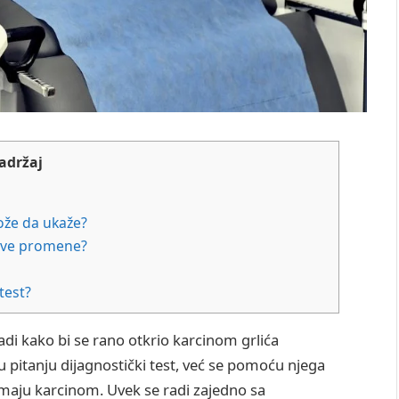
adržaj
ože da ukaže?
ojave promene?
test?
adi kako bi se rano otkrio karcinom grlića
u pitanju dijagnostički test, već se pomoću njega
imaju karcinom. Uvek se radi zajedno sa