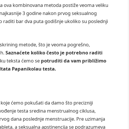
aka ova kombinovana metoda postiže veoma veliku
i najkasnije 3 godine nakon prvog seksualnog
o raditi bar dva puta godišnje ukoliko su poslednji
 skrining metode, što je veoma pogrešno,
ih.
Saznaćete koliko često je potrebno raditi
ku teksta ćemo se
potruditi da vam približimo
ultata Papanikolau testa.
a koje ćemo pokušati da damo što precizniji
zvođenje testa sredina menstrualnog ciklusa,
rvog dana poslednje menstruacije. Pre uzimanja
ableta, a seksualna apstinencija se podrazumeva