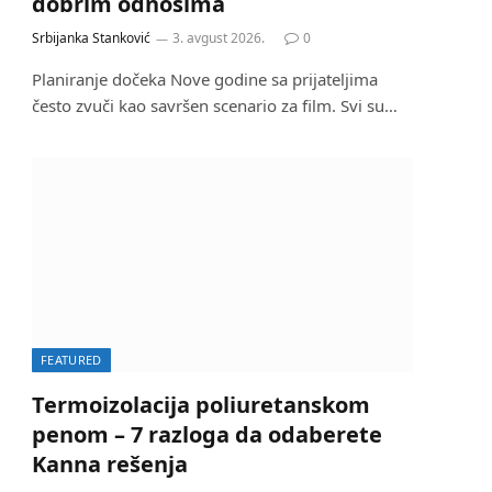
dobrim odnosima
Srbijanka Stanković
3. avgust 2026.
0
Planiranje dočeka Nove godine sa prijateljima
često zvuči kao savršen scenario za film. Svi su…
FEATURED
Termoizolacija poliuretanskom
penom – 7 razloga da odaberete
Kanna rešenja