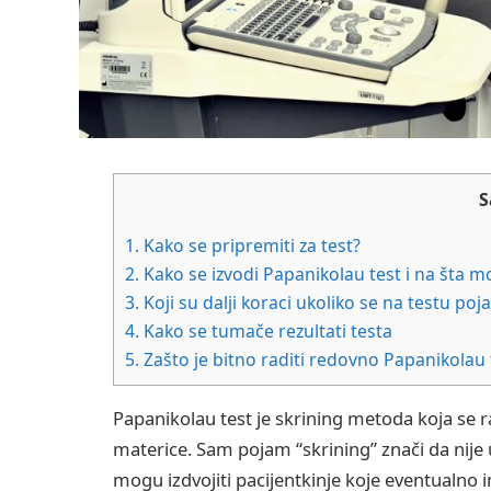
S
1.
Kako se pripremiti za test?
2.
Kako se izvodi Papanikolau test i na šta m
3.
Koji su dalji koraci ukoliko se na testu p
4.
Kako se tumače rezultati testa
5.
Zašto je bitno raditi redovno Papanikolau 
Papanikolau test je skrining metoda koja se r
materice. Sam pojam “skrining” znači da nije 
mogu izdvojiti pacijentkinje koje eventualno 