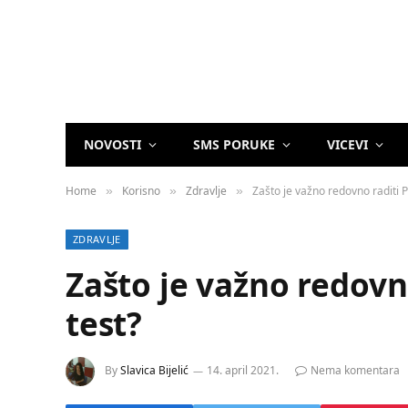
NOVOSTI
SMS PORUKE
VICEVI
Home
Korisno
Zdravlje
Zašto je važno redovno raditi 
»
»
»
ZDRAVLJE
Zašto je važno redovn
test?
By
Slavica Bijelić
14. april 2021.
Nema komentara