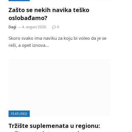
Zašto se nekih navika teško
oslobađamo?
Dagi
4. avgust 2026.
0
Skoro svako ima naviku za koju bi voleo da je se
reši, a opet iznova…
FEATURED
Tržište suplemenata u regionu: