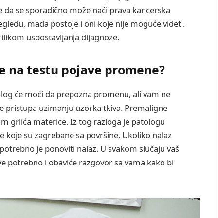
ome da se sporadično može naći prava kancerska
egledu, mada postoje i oni koje nije moguće videti.
rilikom uspostavljanja dijagnoze.
 se na testu pojave promene?
olog će moći da prepozna promenu, ali vam ne
e pristupa uzimanju uzorka tkiva. Premaligne
 grlića materice. Iz tog razloga je patologu
je koje su zagrebane sa površine. Ukoliko nalaz
 potrebno je ponoviti nalaz. U svakom slučaju vaš
ve potrebno i obaviće razgovor sa vama kako bi