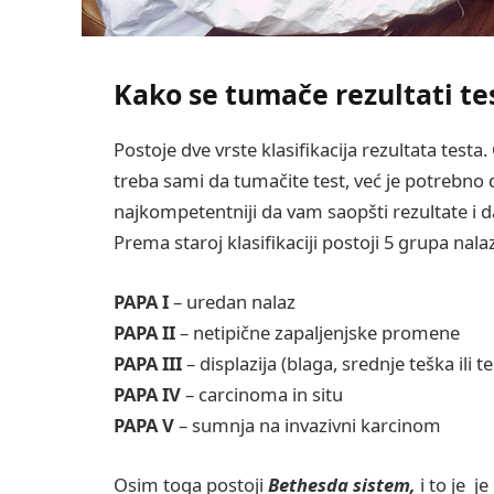
Kako se tumače rezultati te
Postoje dve vrste klasifikacija rezultata testa.
treba sami da tumačite test, već je potrebno d
najkompetentniji da vam saopšti rezultate i d
Prema staroj klasifikaciji postoji 5 grupa nalaz
PAPA I
– uredan nalaz
PAPA II
– netipične zapaljenjske promene
PAPA III
– displazija (blaga, srednje teška ili t
PAPA IV
– carcinoma in situ
PAPA V
– sumnja na invazivni karcinom
Osim toga postoji
Bethesda sistem,
i to je
je