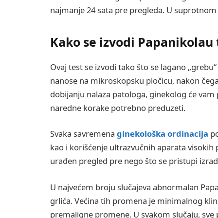
najmanje 24 sata pre pregleda. U suprotnom 
Kako se izvodi P
apanikolau 
Ovaj test se izvodi tako što se lagano „grebu“ 
nanose na mikroskopsku pločicu, nakon čega s
dobijanju nalaza patologa, ginekolog će vam p
naredne korake potrebno preduzeti.
Svaka savremena
ginekološka ordinacija
po
kao i korišćenje ultrazvučnih aparata visok
urađen pregled pre nego što se pristupi izrad
U najvećem broju slučajeva abnormalan Papa
grlića. Većina tih promena je minimalnog kli
premaligne promene. U svakom slučaju, sve p