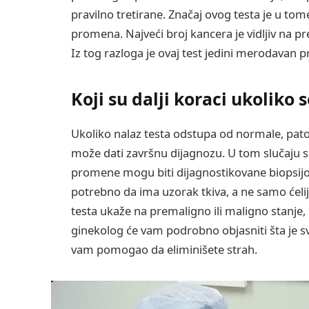
pravilno tretirane. Značaj ovog testa je u t
promena. Najveći broj kancera je vidljiv na pr
Iz tog razloga je ovaj test jedini merodavan p
Koji su dalji koraci ukoliko
Ukoliko nalaz testa odstupa od normale, pat
može dati završnu dijagnozu. U tom slučaju s
promene mogu biti dijagnostikovane biopsijom
potrebno da ima uzorak tkiva, a ne samo ćeli
testa ukaže na premaligno ili maligno stanje,
ginekolog će vam podrobno objasniti šta je s
vam pomogao da eliminišete strah.