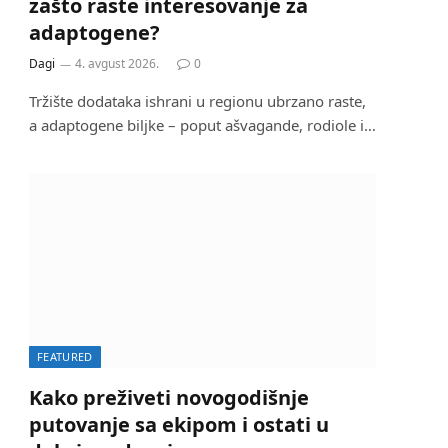
zašto raste interesovanje za
adaptogene?
Dagi
4. avgust 2026.
0
Tržište dodataka ishrani u regionu ubrzano raste,
a adaptogene biljke – poput ašvagande, rodiole i…
FEATURED
Kako preživeti novogodišnje
putovanje sa ekipom i ostati u