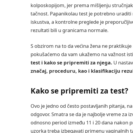
kolposkopijom, jer prema mišljenju stručnj
tačnost. Papanikolau test je potrebno uradit
iskustva, a kontrolne preglede je preporučljiv
rezultati bili u granicama normale.
S obzirom na to da većina žena ne praktikuje
pokušaćemo da vam ukažemo na važnost ist
test i kako se pripremiti za njega.
U nastav
značaj, proceduru, kao i klasifikaciju rez
Kako se pripremiti za test?
Ovo je jedno od često postavljanih pitanja, n
odgovor. Smatra se da je najbolje vreme za i
odnosno period između 11 i 20 dana nakon p
uzorka treba izbegavati primenu vaginalnih t