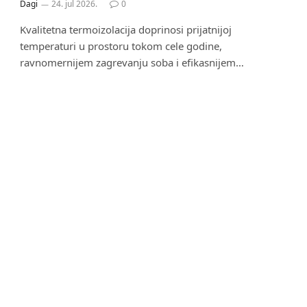
Dagi
24. jul 2026.
0
Kvalitetna termoizolacija doprinosi prijatnijoj
temperaturi u prostoru tokom cele godine,
ravnomernijem zagrevanju soba i efikasnijem…