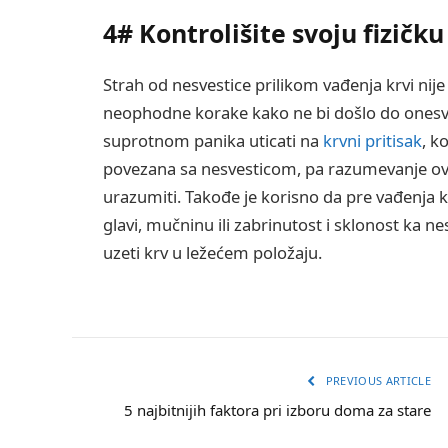
4# Kontrolišite svoju fizičku
Strah od nesvestice prilikom vađenja krvi nije
neophodne korake kako ne bi došlo do onesvešć
suprotnom panika uticati na
krvni pritisak
, k
povezana sa nesvesticom, pa razumevanje ovi
urazumiti. Takođe je korisno da pre vađenja 
glavi, mučninu ili zabrinutost i sklonost ka n
uzeti krv u ležećem položaju.
PREVIOUS ARTICLE
5 najbitnijih faktora pri izboru doma za stare