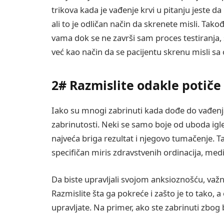
trikova kada je vađenje krvi u pitanju jeste da
ali to je odličan način da skrenete misli. Takođ
vama dok se ne završi sam proces testiranja,
već kao način da se pacijentu skrenu misli sa
2# Razmislite odakle potiče 
Iako su mnogi zabrinuti kada dođe do vađenja k
zabrinutosti. Neki se samo boje od uboda igle,
najveća briga rezultat i njegovo tumačenje. T
specifičan miris zdravstvenih ordinacija, med
Da biste upravljali svojom anksioznošću, važn
Razmislite šta ga pokreće i zašto je to tako
upravljate. Na primer, ako ste zabrinuti zbog 