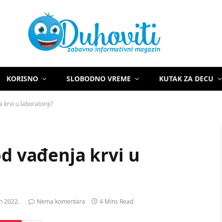
KORISNO
SLOBODNO VREME
KUTAK ZA DECU
 krvi u laboratoriji?
od vađenja krvi u
un 2022.
Nema komentara
4 Mins Read