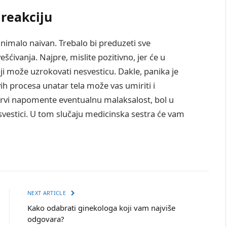
 reakciju
 nimalo naivan. Trebalo bi preduzeti sve
ivanja. Najpre, mislite pozitivno, jer će u
oji može uzrokovati nesvesticu. Dakle, panika je
h procesa unatar tela može vas umiriti i
krvi napomente eventualnu malaksalost, bol u
esvestici. U tom slučaju medicinska sestra će vam
NEXT ARTICLE
Kako odabrati ginekologa koji vam najviše
odgovara?