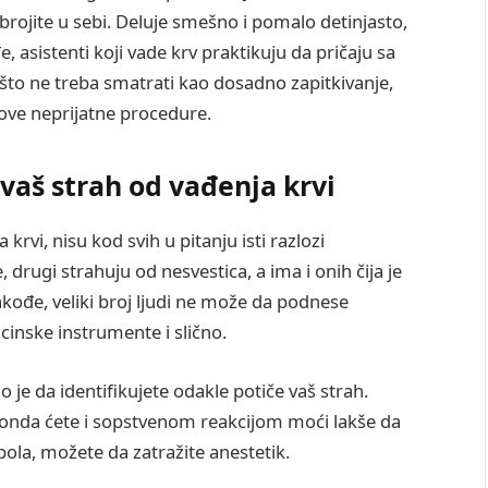
 brojite u sebi. Deluje smešno i pomalo detinjasto,
e, asistenti koji vade krv praktikuju da pričaju sa
 što ne treba smatrati kao dosadno zapitkivanje,
 ove neprijatne procedure.
vaš strah od vađenja krvi
rvi, nisu kod svih u pitanju isti razlozi
 drugi strahuju od nesvestica, a ima i onih čija je
akođe, veliki broj ljudi ne može da podnese
icinske instrumente i slično.
o je da identifikujete odakle potiče vaš strah.
, a onda ćete i sopstvenom reakcijom moći lakše da
bola, možete da zatražite anestetik.