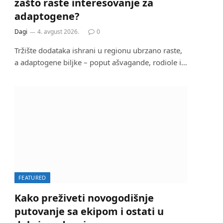
zašto raste interesovanje za
adaptogene?
Dagi
4. avgust 2026.
0
Tržište dodataka ishrani u regionu ubrzano raste,
a adaptogene biljke – poput ašvagande, rodiole i…
FEATURED
Kako preživeti novogodišnje
putovanje sa ekipom i ostati u