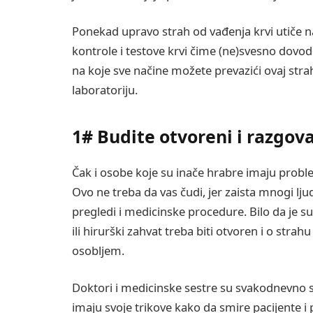
Ponekad upravo strah od vađenja krvi utiče na
kontrole i testove krvi čime (ne)svesno dovode
na koje sve načine možete prevazići ovaj strah
laboratoriju.
1# Budite otvoreni i razgov
Čak i osobe koje su inače hrabre imaju probl
Ovo ne treba da vas čudi, jer zaista mnogi lju
pregledi i medicinske procedure. Bilo da je su
ili hirurški zahvat treba biti otvoren i o str
osobljem.
Doktori i medicinske sestre su svakodnevno s
imaju svoje trikove kako da smire pacijente i