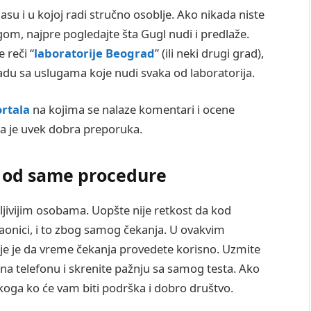
asu i u kojoj radi stručno osoblje. Ako nikada niste
rugom, najpre pogledajte šta Gugl nudi i predlaže.
 reči “
laboratorije Beograd
”
(ili neki drugi grad),
skladu sa uslugama koje nudi svaka od laboratorija.
ortala
na kojima se nalaze komentari i ocene
ba je uvek dobra preporuka.
e od same procedure
jivijim osobama. Uopšte nije retkost da kod
ekaonici, i to zbog samog čekanja. U ovakvim
lje je da vreme čekanja provedete korisno. Uzmite
e na telefonu i skrenite pažnju sa samog testa. Ako
oga ko će vam biti podrška i dobro društvo.