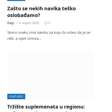
Zašto se nekih navika teško
oslobađamo?
Dagi
4. avgust 2026.
0
Skoro svako ima naviku za koju bi voleo da je se
reši, a opet iznova…
FEATURED
Tržište suplemenata u regionu: