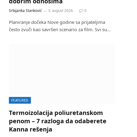
dobrim odnosima
Srbijanka Stanković
3. avgust 2026.
0
Planiranje dočeka Nove godine sa prijateljima
često zvuči kao savršen scenario za film. Svi su…
FEATURED
Termoizolacija poliuretanskom
penom – 7 razloga da odaberete
Kanna rešenja