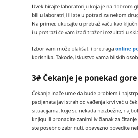
Uvek birajte laboratoriju koja je na dobrom gl
bili u laboratriji ili ste u potrazi za nekom d
Na primer, ukucajte u pretraživaču kao ključne
i u pretrazi će vam izaći traženi rezultati u 
Izbor vam može olakšati i pretraga
online p
korisnika. Takođe, iskustvo vama bliskih oso
3# Čekanje je ponekad gor
Čekanje inače ume da bude problem i najstrpl
pacijenata javi strah od vađenja krvi već u č
situacijama, koje su nekada neizbežne, najbo
knjigu ili pronađite zanimljiv članak za čitanj
ste posebno zabrinuti, obavezno povedite nek