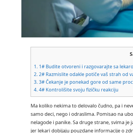
S
1.
1# Budite otvoreni i razgovarajte sa leka
2.
2# Razmislite odakle potiče vaš strah od v
3.
3# Čekanje je ponekad gore od same pro
4.
4# Kontrolišite svoju fizičku reakciju
Ma koliko nekima to delovalo čudno, pa i ne
samo deci, nego i odraslima. Pomisao na ubod 
nelagode i panike. Sa druge strane, svima je ja
jer lekari dobijaju pouzdane informacije o z