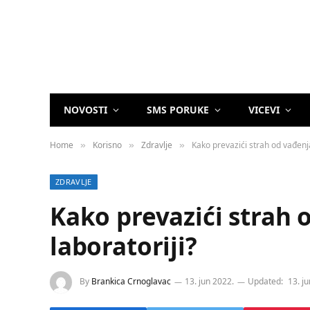
NOVOSTI
SMS PORUKE
VICEVI
Home
Korisno
Zdravlje
Kako prevazići strah od vađenja
»
»
»
ZDRAVLJE
Kako prevazići strah 
laboratoriji?
By
Brankica Crnoglavac
13. jun 2022.
Updated:
13. j