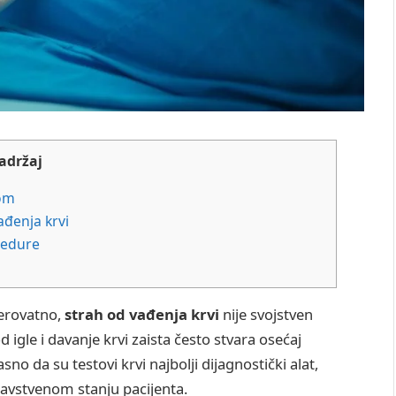
adržaj
rom
ađenja krvi
cedure
verovatno,
strah od vađenja krvi
nije svojstven
igle i davanje krvi zaista često stvara osećaj
sno da su testovi krvi najbolji dijagnostički alat,
dravstvenom stanju pacijenta.