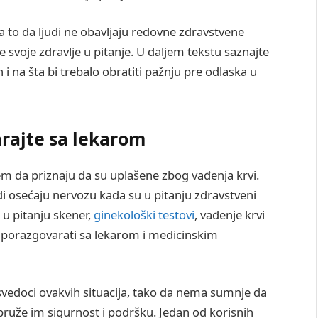
 to da ljudi ne obavljaju redovne zdravstvene
 svoje zdravlje u pitanje. U daljem tekstu saznajte
 i na šta bi trebalo obratiti pažnju pre odlaska u
arajte sa lekarom
em da priznaju da su uplašene zbog vađenja krvi.
di osećaju nervozu kada su u pitanju zdravstveni
 u pitanju skener,
ginekološki testovi
, vađenje krvi
ahu porazgovarati sa lekarom i medicinskim
vedoci ovakvih situacija, tako da nema sumnje da
 pruže im sigurnost i podršku. Jedan od korisnih