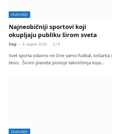
FEATURED
Najneobičniji sportovi koji
okupljaju publiku širom sveta
Dagi
4. avgust 2026.
0
Svet sporta odavno ne čine samo fudbal, košarka i
tenis. Širom planete postoje takmičenja koja…
FEATURED