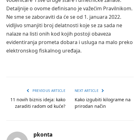
vodeničare i sve druge stare i umetničke zanate.
Detaljnije o ovome definisano je važećim Pravilnikom.
Ne sme se zaboraviti da će se od 1. januara 2022.
vidljivo smanjiti broj delatnosti koje se za sada ne
nalaze na listi onih kod kojih postoji obaveza
evidentiranja prometa dobara i usluga na malo preko
elektronskog fiskalnog uređaja.
PREVIOUS ARTICLE
NEXT ARTICLE
11 novih biznis ideja: kako
Kako izgubiti kilograme na
zaraditi radom od kuće?
prirodan način
pkonta