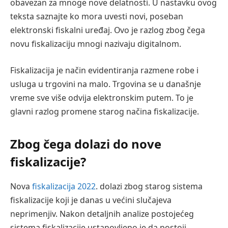
obavezan za mnoge nove delatnosti. U nastavku ovog
teksta saznajte ko mora uvesti novi, poseban
elektronski fiskalni uređaj. Ovo je razlog zbog čega
novu fiskalizaciju mnogi nazivaju digitalnom.
Fiskalizacija je način evidentiranja razmene robe i
usluga u trgovini na malo. Trgovina se u današnje
vreme sve više odvija elektronskim putem. To je
glavni razlog promene starog načina fiskalizacije.
Zbog čega dolazi do nove
fiskalizacije?
Nova
fiskalizacija 2022
. dolazi zbog starog sistema
fiskalizacije koji je danas u većini slučajeva
neprimenjiv. Nakon detaljnih analize postojećeg
sistema fiskalizacije ustanovljeno je da postoji