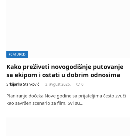
FEATURED
Kako preživeti novogodišnje putovanje
sa ekipom i ostati u dobrim odnosima
Srbijanka Stanković
3. avgust 2026.
0
Planiranje dočeka Nove godine sa prijateljima često zvuči
kao savršen scenario za film. Svi su…