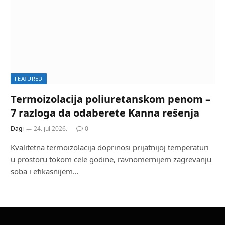
FEATURED
Termoizolacija poliuretanskom penom –
7 razloga da odaberete Kanna rešenja
Dagi
24. jul 2026.
0
Kvalitetna termoizolacija doprinosi prijatnijoj temperaturi
u prostoru tokom cele godine, ravnomernijem zagrevanju
soba i efikasnijem…