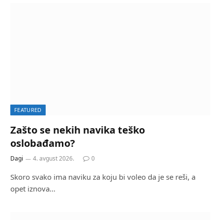
FEATURED
Zašto se nekih navika teško
oslobađamo?
Dagi
4. avgust 2026.
0
Skoro svako ima naviku za koju bi voleo da je se reši, a
opet iznova…