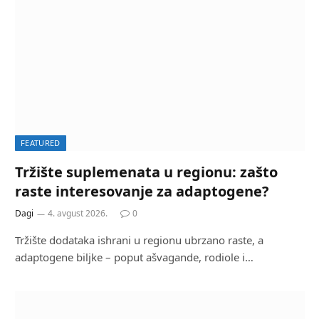
FEATURED
Tržište suplemenata u regionu: zašto
raste interesovanje za adaptogene?
Dagi
4. avgust 2026.
0
Tržište dodataka ishrani u regionu ubrzano raste, a
adaptogene biljke – poput ašvagande, rodiole i…