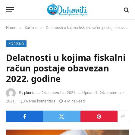
Home
Korisno
Delatnosti u kojima fiskalni račun postaje obavezan 2022. godine
»
»
KORISNO
Delatnosti u kojima fiskalni
račun postaje obavezan
2022. godine
By
pkonta
24. septembar 2021.
Updated:
24. septembar
2021.
Nema komentara
4 Mins Read