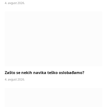
4. avgust 2026.
Zašto se nekih navika teško oslobađamo?
4. avgust 2026.