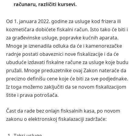
računaru, različiti kursevi.
Od 1. januara 2022. godine za usluge kod frizera ili
kozmetičara dobićete fiskalni račun. Isto tako će biti i
za građevinske usluge, popravke kućnih aparata.
Mnoge je iznenadila odluka da će i kamenorezačke
radnje postati obaveznici nove fiskalizacije i da će
ubuduće izdavati fiskalne račune za usluge koje budu
pružali. Mnoge preduzetnike ovaj Zakon nateraće da
precizno definišu cene koje će biti za sve podjednake.
Iz toga možemo zaključiti da se novom fiskalizacijom
štite i prava potrošača.
Čast da rade bez onlajn fisksalnih kasa, po novom
zakonu o elektronskoj fiskalazaciji zadržaće:
Taksi usluge