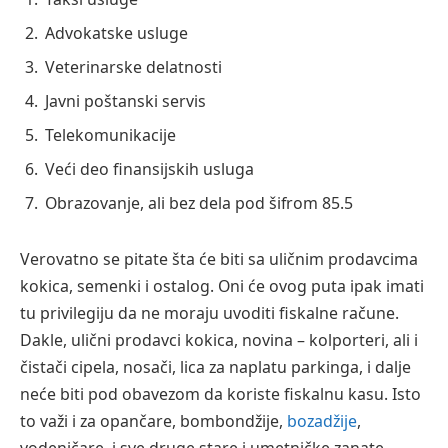
Advokatske usluge
Veterinarske delatnosti
Javni poštanski servis
Telekomunikacije
Veći deo finansijskih usluga
Obrazovanje, ali bez dela pod šifrom 85.5
Verovatno se pitate šta će biti sa uličnim prodavcima
kokica, semenki i ostalog. Oni će ovog puta ipak imati
tu privilegiju da ne moraju uvoditi fiskalne račune.
Dakle, ulični prodavci kokica, novina – kolporteri, ali i
čistači cipela, nosači, lica za naplatu parkinga, i dalje
neće biti pod obavezom da koriste fiskalnu kasu. Isto
to važi i za opančare, bombondžije,
bozadžije
,