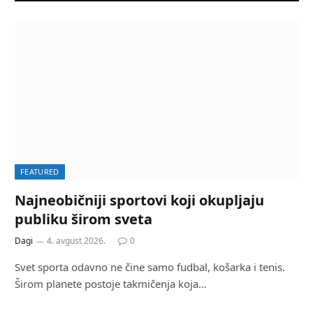
FEATURED
Najneobičniji sportovi koji okupljaju
publiku širom sveta
Dagi
4. avgust 2026.
0
Svet sporta odavno ne čine samo fudbal, košarka i tenis.
Širom planete postoje takmičenja koja…