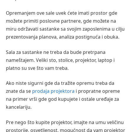
Opremanjem ove sale uvek ćete imati prostor gde
možete primiti poslovne partnere, gde možete na
miru održavati sastanke sa svojim zaposlenima u cilju
prezentovanja planova, analiza postignuća i obuka.
Sala za sastanke ne treba da bude pretrpana
nameštajem. Veliki sto, stolice, projektor, laptop i
platno su sve što vam treba.
Ako niste sigurni gde da tražite opremu treba da
znate da se
prodaja projektora
i propratne opreme
na primer vrši gde god kupujete i ostale uređaje za
kancelariju.
Pre nego što kupite projektor, imajte na umu veličinu
prostorije, osvetljenost, mogućnost da vam projektor