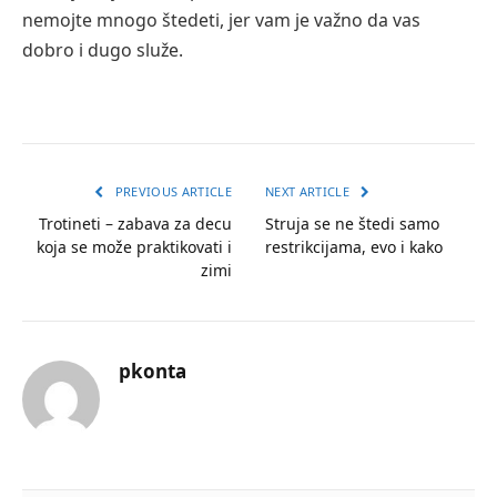
nemojte mnogo štedeti, jer vam je važno da vas
dobro i dugo služe.
PREVIOUS ARTICLE
NEXT ARTICLE
Trotineti – zabava za decu
Struja se ne štedi samo
koja se može praktikovati i
restrikcijama, evo i kako
zimi
pkonta