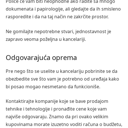
Police će vam biti neophodne ako radite sa mnogo
dokumenata i papirologije, ali gledajte da ih smisleno
rasporedite i da na taj način ne zakrčite prostor.
Ne gomilajte nepotrebne stvari, jednostavnost je
zapravo veoma poželjna u kancelariji.
Odgovarajuća oprema
Pre nego što se uselite u kancelariju pobrinite se da
obezbedite sve što vam je potrebno od uređaja kako
bi posao mogao nesmetano da funkcioniše.
Kontaktirajte kompanije koje se bave prodajom
tehnike i tehnologije i pronađite cene koje vam
najviše odgovaraju. Znamo da pri ovako velikim
kupovinama morate izuzetno voditi računa o budžetu,