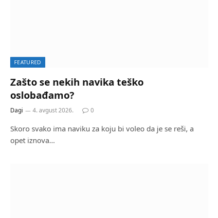
FEATURED
Zašto se nekih navika teško
oslobađamo?
Dagi
4. avgust 2026.
0
Skoro svako ima naviku za koju bi voleo da je se reši, a
opet iznova…