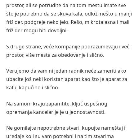
prostor, ali se potrudite da na tom mestu imate sve
što je potrebno da se skuva kafa, odloži nešto u manji
frižider, podgreje neko jelo. Rešo, mikrotalasna i mali
frižider mogu biti dovoljni.
S druge strane, veće kompanije podrazumevaju i veći
prostor, više mesta za obedovanje i slično.
Verujemo da vam ni jedan radnik neće zameriti ako
ubacite još neki koristan aparat kao što je aparat za
kafu, kapućino i slično.
Na samom kraju zapamtite, ključ uspešnog
opremanja kancelarije je u jednostavnosti.
Ne gomilajte nepotrebne stvari, kupujte nameštaj i
uređaje koji su vam potrebni i na tim stvarima