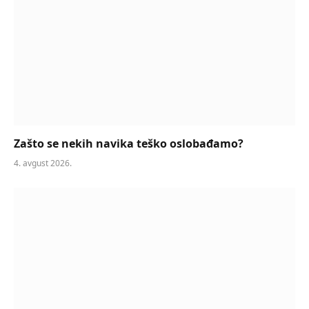
Zašto se nekih navika teško oslobađamo?
4. avgust 2026.