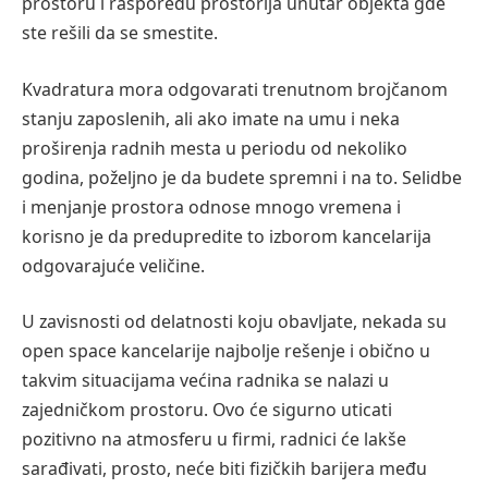
prostoru i rasporedu prostorija unutar objekta gde
ste rešili da se smestite.
Kvadratura mora odgovarati trenutnom brojčanom
stanju zaposlenih, ali ako imate na umu i neka
proširenja radnih mesta u periodu od nekoliko
godina, poželjno je da budete spremni i na to. Selidbe
i menjanje prostora odnose mnogo vremena i
korisno je da predupredite to izborom kancelarija
odgovarajuće veličine.
U zavisnosti od delatnosti koju obavljate, nekada su
open space kancelarije najbolje rešenje i obično u
takvim situacijama većina radnika se nalazi u
zajedničkom prostoru. Ovo će sigurno uticati
pozitivno na atmosferu u firmi, radnici će lakše
sarađivati, prosto, neće biti fizičkih barijera među