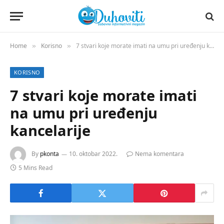
Home
Korisno
7 stvari koje morate imati na umu pri uređenju kancelarije
»
»
KORISNO
7 stvari koje morate imati
na umu pri uređenju
kancelarije
By
pkonta
10. oktobar 2022.
Nema komentara
5 Mins Read