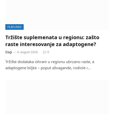
FEATURED
Tržište suplemenata u regionu: zašto
raste interesovanje za adaptogene?
Dagi
4. avgust 2026.
0
Tržište dodataka ishrani u regionu ubrzano raste, a
adaptogene biljke – poput ašvagande, rodiole i…