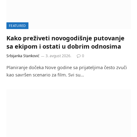
FEATURED
Kako preživeti novogodišnje putovanje
sa ekipom i ostati u dobrim odnosima
Srbijanka Stanković
3. avgust 2026.
0
Planiranje dočeka Nove godine sa prijateljima često zvuči
kao savršen scenario za film. Svi su…