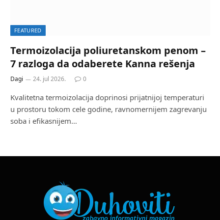
FEATURED
Termoizolacija poliuretanskom penom –
7 razloga da odaberete Kanna rešenja
Dagi
24. jul 2026.
0
Kvalitetna termoizolacija doprinosi prijatnijoj temperaturi
u prostoru tokom cele godine, ravnomernijem zagrevanju
soba i efikasnijem…