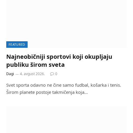
FEATURED
Najneobičniji sportovi koji okupljaju
publiku širom sveta
Dagi
4. avgust 2026.
0
Svet sporta odavno ne čine samo fudbal, košarka i tenis.
Širom planete postoje takmičenja koja…